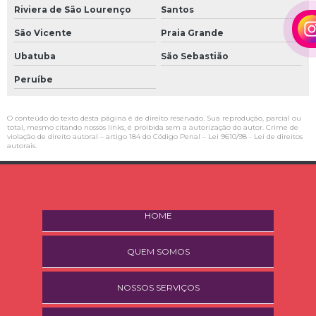
Riviera de São Lourenço
Santos
São Vicente
Praia Grande
Ubatuba
São Sebastião
Peruíbe
O conteúdo do texto desta página é de direito reservado. Sua reprodução, parcial ou
total, mesmo citando nossos links, é proibida sem a autorização do autor. Crime de
violação de direito autoral – artigo 184 do Código Penal –
Lei 9610/98 - Lei de direitos
autorais
.
HOME
QUEM SOMOS
NOSSOS SERVIÇOS