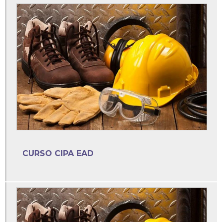
Curso cipa online
Cursos sst online
Dosimetria de ruído
Elaboração ltcat
Eletrocardiograma em medicina do trabalho
Eletroencefalograma em medicina do trabalho
Empresa de consultoria e treinamento de segurança do
trabalho
CURSO CIPA EAD
Empresa de exame admissional em sp
Empresa de pcmso
Empresa ltcat