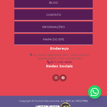
BLOG
CONTATO
INFORMAÇÕES
MAPA DO SITE
Endereço
Av. Padre José Maria, 180 - Santo Amaro
São Paulo/SP - CEP: 04753-060
11 2148-6888
Redes Sociais
Copyright © Central Documentos. (Lei 9610 de 19/02/1998)