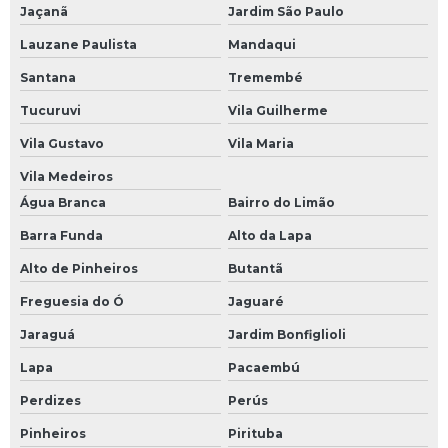
Jaçanã
Jardim São Paulo
Laudo de ruído ocupacional
Lauzane Paulista
Mandaqui
Laudo ltcat
Santana
Tremembé
Tucuruvi
Vila Guilherme
Laudo ltcat insalubridade
Vila Gustavo
Vila Maria
Laudo periculosidade
Vila Medeiros
Laudo pgr
Água Branca
Bairro do Limão
Barra Funda
Alto da Lapa
Laudo técnico pericial de insalubridade e periculosidade
Alto de Pinheiros
Butantã
Laudos ocupacionais
Freguesia do Ó
Jaguaré
Ltcat insalubridade
Jaraguá
Jardim Bonfiglioli
Lapa
Pacaembú
Ltcat para esocial
Perdizes
Perús
Medicina do trabalho pcmso
Pinheiros
Pirituba