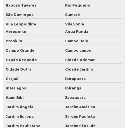
Nr 6 treinamento epi
Raposo Tavares
Rio Pequeno
Nr 7 pcmso
São Domingos
Sumaré
Vila Leopoldina
Vila Sonia
Nr1 pgr
Aeroporto
Água Funda
Palestra de epi online
Brooklin
Campo Belo
Pcmso admissional
Campo Grande
Campo Limpo
Capão Redondo
Cidade Ademar
Pcmso nr 7
Cidade Dutra
Cidade Jardim
Pgr conforme nr 1
Grajaú
Ibirapuera
Pgr da empresa
Interlagos
Ipiranga
Ppp eletrônico esocial
Itaim Bibi
Jabaquara
Jardim Ângela
Jardim América
Programa de conservação auditiva
Jardim Europa
Jardim Paulista
Programa de controle médico de saúde ocupacional
Jardim Paulistano
Jardim São Luiz