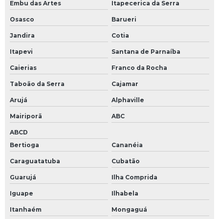
Embu das Artes
Itapecerica da Serra
Treinamentos de segurança do trabalho na construção civil
Osasco
Barueri
Treinamentos de segurança do trabalho online
Jandira
Cotia
Itapevi
Santana de Parnaíba
Caierias
Franco da Rocha
Taboão da Serra
Cajamar
Arujá
Alphaville
Mairiporã
ABC
ABCD
Bertioga
Cananéia
Caraguatatuba
Cubatão
Guarujá
Ilha Comprida
Iguape
Ilhabela
Itanhaém
Mongaguá