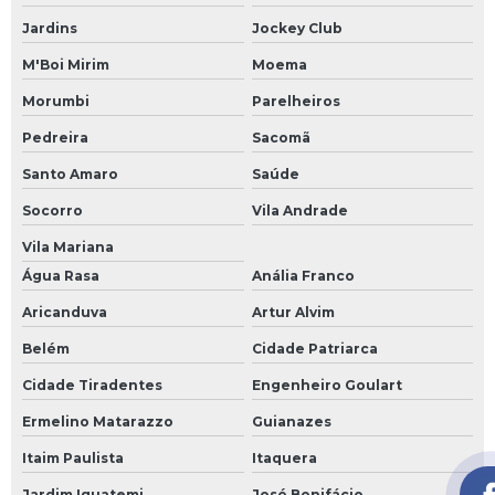
Programa de gerenciamento de riscos
Jardins
Jockey Club
M'Boi Mirim
Moema
Programa de gerenciamento de riscos ambientais
Morumbi
Parelheiros
Programa de gerenciamento de riscos nr 1
Pedreira
Sacomã
Prontuários médicos ocupacionais
Santo Amaro
Saúde
Relatório analítico pcmso
Socorro
Vila Andrade
Vila Mariana
Segurança e saúde no trabalho em espaços confinados
Água Rasa
Anália Franco
Sst consultoria em segurança do trabalho
Aricanduva
Artur Alvim
Treinamento admissional
Belém
Cidade Patriarca
Cidade Tiradentes
Engenheiro Goulart
Treinamento cipa online
Ermelino Matarazzo
Guianazes
Treinamento cipa para designado
Itaim Paulista
Itaquera
Treinamento de combate a incêndio
Jardim Iguatemi
José Bonifácio