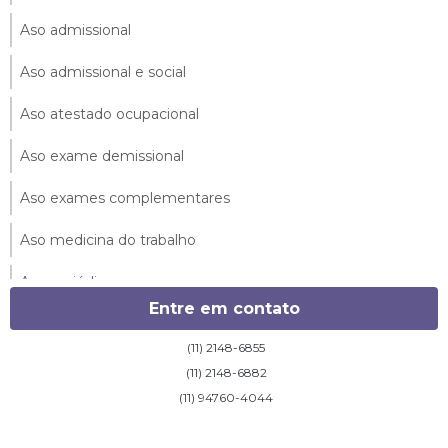
Aso admissional
Aso admissional e social
Aso atestado ocupacional
Aso exame demissional
Aso exames complementares
Aso medicina do trabalho
Aso periódico
Entre em contato
Aso periódico anual
(11) 2148-6855
Aso retorno ao trabalho
(11) 2148-6882
(11) 94760-4044
Aso saúde ocupacional