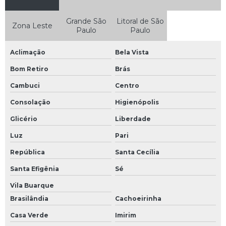
Exame aso periódico
Grande São
Litoral de São
Zona Leste
Paulo
Paulo
Exame demissional santo amaro
Exame médico ocupacional
Aclimação
Bela Vista
Bom Retiro
Brás
Exames laboratoriais
Cambuci
Centro
Exames ocupacionais
Consolação
Higienópolis
Exames ocupacionais para trabalho em altura
Glicério
Liberdade
Luz
Pari
Gestão sst
República
Santa Cecília
Gro gerenciamento de riscos ocupacionais
Santa Efigênia
Sé
Laudo de avaliação de ruído
Vila Buarque
Brasilândia
Cachoeirinha
Laudo de insalubridade
Casa Verde
Imirim
Laudo de pca