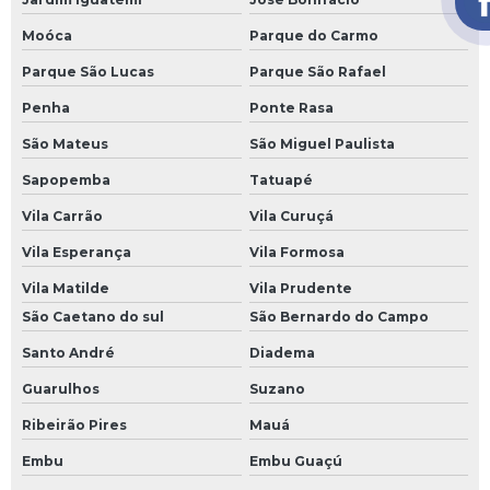
Moóca
Parque do Carmo
Treinamento de combate a incêndio e primeiros socorros
Parque São Lucas
Parque São Rafael
Treinamento de integração e segurança do trabalho
Penha
Ponte Rasa
Treinamento de segurança para trabalho em altura
São Mateus
São Miguel Paulista
Treinamento epi nr6
Sapopemba
Tatuapé
Vila Carrão
Vila Curuçá
Treinamento ergonomia
Vila Esperança
Vila Formosa
Treinamento ergonomia nr 17
Vila Matilde
Vila Prudente
Treinamento espaço confinado
São Caetano do sul
São Bernardo do Campo
Santo André
Diadema
Treinamento operador de checkout caixas de
supermercados
Guarulhos
Suzano
Treinamento trabalho em altura nr 35
Ribeirão Pires
Mauá
Embu
Embu Guaçú
Treinamentos de segurança do trabalho ead