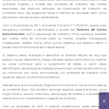
avaliação engloba a análise das condições de trabalho, das tarefas
executadas, das posturas adotadas, da organização do trabalho, do
ambiente físico, das exigências físicas e mentais da atividade, bem como
dos fatores individuais dos trabalhadores.
Com a atualização da NR-1, através da Portaria nº 1.419/2024, passou a ser
obrigatória também a identificação e análise dos
fatores de riscos
psicossociais
, como sobrecarga de trabalho, ritmo excessivo, pressões
por metas, falta de controle sobre as tarefas, relações interpessoais
inadequadas, assédio moral, entre outros aspectos que possam afetar a
saúde mental e emocional dos trabalhadores.
O objetivo dessa avaliação é identificar os diversos fatores de risco que
possam causar desconforto, fadiga, estresse, adoecimento físico ou mental,
ou ainda contribuir para o surgimento de lesões. A partir dessa
identificação, são propostas medidas preventivas e corretivas para eliminar
ou minimizar tais riscos, promovendo um ambiente de trabalho mais
saudável, seguro, confortável e produtivo.
Vale destacar que a Avaliação Ergonômica Preliminar não se limita apenas
ao ambiente físico. Ela também abrange aspectos organizacionais, como
carga horária, pausas, intervalos, distribuição de tarefas e a qualidade da
relação entre os trabalhadores e a gestão da empresa.
Com os resultados da AEP, é possível implementar ações efetivas de