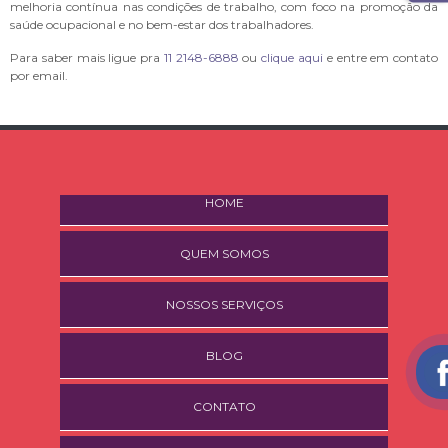
melhoria contínua nas condições de trabalho, com foco na promoção da
saúde ocupacional e no bem-estar dos trabalhadores.
Para saber mais ligue pra
11 2148-6888
ou
clique aqui
e entre em contato
por email.
HOME
QUEM SOMOS
NOSSOS SERVIÇOS
BLOG
CONTATO