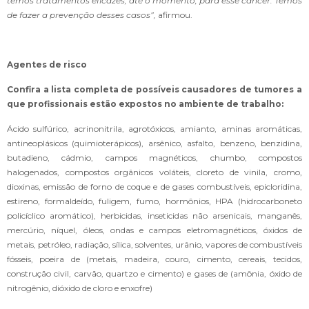
temos tratamentos eficazes, até o momento, para esse câncer. Temos
de fazer a prevenção desses casos”,
afirmou.
Agentes de risco
Confira a lista completa de possíveis causadores de tumores a
que profissionais estão expostos no ambiente de trabalho:
Ácido sulfúrico, acrinonitrila, agrotóxicos, amianto, aminas aromáticas,
antineoplásicos (quimioterápicos), arsênico, asfalto, benzeno, benzidina,
butadieno, cádmio, campos magnéticos, chumbo, compostos
halogenados, compostos orgânicos voláteis, cloreto de vinila, cromo,
dioxinas, emissão de forno de coque e de gases combustíveis, epicloridina,
estireno, formaldeído, fuligem, fumo, hormônios, HPA (hidrocarboneto
policíclico aromático), herbicidas, inseticidas não arsenicais, manganês,
mercúrio, níquel, óleos, ondas e campos eletromagnéticos, óxidos de
metais, petróleo, radiação, sílica, solventes, urânio, vapores de combustíveis
fósseis, poeira de (metais, madeira, couro, cimento, cereais, tecidos,
construção civil, carvão, quartzo e cimento) e gases de (amônia, óxido de
nitrogênio, dióxido de cloro e enxofre)