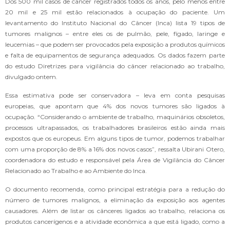
Dos 500 mil casos de câncer registrados todos os anos, pelo menos entre
20 mil e 25 mil estão relacionados à ocupação do paciente. Um
levantamento do Instituto Nacional do Câncer (Inca) lista 19 tipos de
tumores malignos – entre eles os de pulmão, pele, fígado, laringe e
leucemias – que podem ser provocados pela exposição a produtos químicos
e falta de equipamentos de segurança adequados. Os dados fazem parte
do estudo Diretrizes para vigilância do câncer relacionado ao trabalho,
divulgado ontem.
Essa estimativa pode ser conservadora – leva em conta pesquisas
europeias, que apontam que 4% dos novos tumores são ligados à
ocupação. “Considerando o ambiente de trabalho, maquinários obsoletos,
processos ultrapassados, os trabalhadores brasileiros estão ainda mais
expostos que os europeus. Em alguns tipos de tumor, podemos trabalhar
com uma proporção de 8% a 16% dos novos casos”, ressalta Ubirani Otero,
coordenadora do estudo e responsável pela Área de Vigilância do Câncer
Relacionado ao Trabalho e ao Ambiente do Inca.
O documento recomenda, como principal estratégia para a redução do
número de tumores malignos, a eliminação da exposição aos agentes
causadores. Além de listar os cânceres ligados ao trabalho, relaciona os
produtos cancerígenos e a atividade econômica a que está ligado, como a