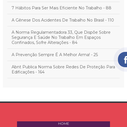
7 Hábitos Para Ser Mais Eficiente No Trabalho - 88
A Gênese Dos Acidentes De Trabalho No Brasil - 110
A Norma Regulamentadora 33, Que Dispõe Sobre
Segurança E Saúde No Trabalho Em Espaços
Confinados, Sofre Alterações - 84
A Prevenção Sempre É A Melhor Arma! - 25
Abnt Publica Norma Sobre Redes De Proteção Para
Edificações - 164
Acidente De Trajeto Exclui A Emissão Do Cat - 11
Acidente De Trajeto: O Que É E Quais São Os Direitos
Do Trabalhador - 30
Acidente Fatal Deve Ser Comunicado Em 24Hs - 32
HOME
Acidentes De Trabalho Matam 38 Pessoas Por Mês