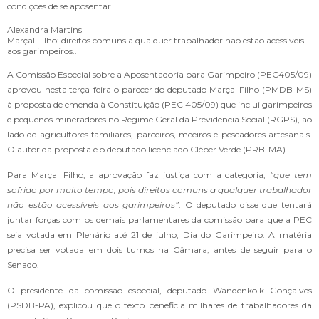
condições de se aposentar.
Alexandra Martins
Marçal Filho: direitos comuns a qualquer trabalhador não estão acessíveis
aos garimpeiros..
A Comissão Especial sobre a Aposentadoria para Garimpeiro (PEC405/09)
aprovou nesta terça-feira o parecer do deputado Marçal Filho (PMDB-MS)
à proposta de emenda à Constituição (PEC 405/09) que inclui garimpeiros
e pequenos mineradores no Regime Geral da Previdência Social (RGPS), ao
lado de agricultores familiares, parceiros, meeiros e pescadores artesanais.
O autor da proposta é o deputado licenciado Cléber Verde (PRB-MA).
Para Marçal Filho, a aprovação faz justiça com a categoria,
“que tem
sofrido por muito tempo, pois direitos comuns a qualquer trabalhador
não estão acessíveis aos garimpeiros”
. O deputado disse que tentará
juntar forças com os demais parlamentares da comissão para que a PEC
seja votada em Plenário até 21 de julho, Dia do Garimpeiro. A matéria
precisa ser votada em dois turnos na Câmara, antes de seguir para o
Senado.
O presidente da comissão especial, deputado Wandenkolk Gonçalves
(PSDB-PA), explicou que o texto beneficia milhares de trabalhadores da