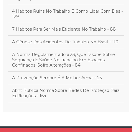
4 Hábitos Ruins No Trabalho E Como Lidar Com Eles -
129
7 Hábitos Para Ser Mais Eficiente No Trabalho - 88
A Gênese Dos Acidentes De Trabalho No Brasil - 110
A Norma Regulamentadora 33, Que Dispõe Sobre
Segurança E Saúde No Trabalho Em Espaços
Confinados, Sofre Alterações - 84
A Prevenção Sempre É A Melhor Arma! - 25
Abnt Publica Norma Sobre Redes De Proteção Para
Edificações - 164
Acidente De Trajeto Exclui A Emissão Do Cat - 11
Acidente De Trajeto: O Que É E Quais São Os Direitos
Do Trabalhador - 30