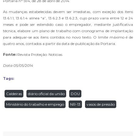
Portaria n° 594, de 28 de abril de 2014.
As mudanças estabelecidas devem ser imediatas, com exceção dos itens
13.6.1.1, 13.6.1.4 alínea “a”, 13.6.2.3 e 13.6.2.3, cujo prazo varia entre 12 e 24
meses e pode ser estendido caso o empregador, mediante justificativa
técnica, elabore um plano de trabalho com cronograma de implantação
para adequar-se aos itens contidos no novo texto. O limite máximo é de
quatro anos, contados a partir da data de publicação da Portaria.
Fonte:
Revista Proteção: Notícias
Data 05/05/2014
Tags:
Caldeiras
diário oficial da união
DOU
Ministério do trabalho e emprego
NR-13
vasos de pressão