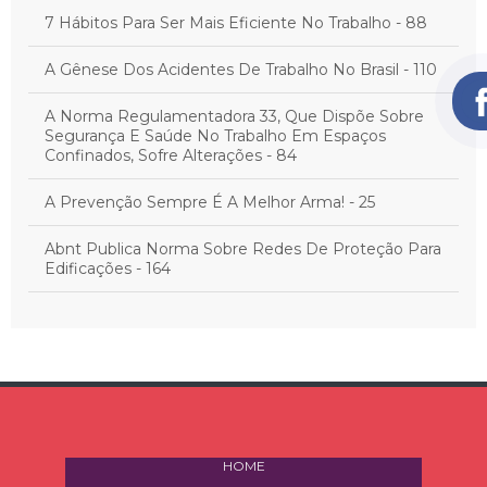
7 Hábitos Para Ser Mais Eficiente No Trabalho - 88
A Gênese Dos Acidentes De Trabalho No Brasil - 110
A Norma Regulamentadora 33, Que Dispõe Sobre
Segurança E Saúde No Trabalho Em Espaços
Confinados, Sofre Alterações - 84
A Prevenção Sempre É A Melhor Arma! - 25
Abnt Publica Norma Sobre Redes De Proteção Para
Edificações - 164
Acidente De Trajeto Exclui A Emissão Do Cat - 11
Acidente De Trajeto: O Que É E Quais São Os Direitos
Do Trabalhador - 30
Acidente Fatal Deve Ser Comunicado Em 24Hs - 32
HOME
Acidentes De Trabalho Matam 38 Pessoas Por Mês