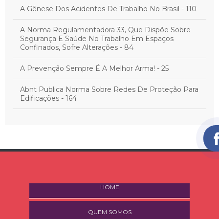
A Gênese Dos Acidentes De Trabalho No Brasil - 110
A Norma Regulamentadora 33, Que Dispõe Sobre
Segurança E Saúde No Trabalho Em Espaços
Confinados, Sofre Alterações - 84
A Prevenção Sempre É A Melhor Arma! - 25
Abnt Publica Norma Sobre Redes De Proteção Para
Edificações - 164
Acidente De Trajeto Exclui A Emissão Do Cat - 11
Acidente De Trajeto: O Que É E Quais São Os Direitos
Do Trabalhador - 30
Acidente Fatal Deve Ser Comunicado Em 24Hs - 32
HOME
Acidentes De Trabalho Matam 38 Pessoas Por Mês
Em Sp - 155
QUEM SOMOS