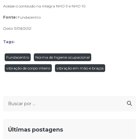
Acesse o conteúdo na íntegra
NHO 9
e
NHO 10
.
Fonte:
Fundacentro
Data 11/09/2012
Tags:
Fundacentro
Norma de higiene ocupacional
vibração de corpo inteiro
vibração em mão e braços
Últimas postagens