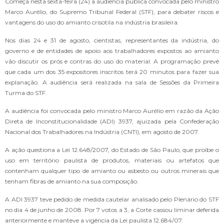
Começa nesta sexta-feira (24) a audiência pública convocada pelo ministro
Marco Aurélio, do Supremo Tribunal Federal (STF), para debater riscos e
vantagens do uso do amianto crisotila na indústria brasileira.
Nos dias 24 e 31 de agosto, cientistas, representantes da indústria, do
governo e de entidades de apoio aos trabalhadores expostos ao amianto
vão discutir os prós e contras do uso do material. A programação prevê
que cada um dos 35 expositores inscritos terá 20 minutos para fazer sua
explanação. A audiência será realizada na sala de Sessões da Primeira
Turma do STF.
A audiência foi convocada pelo ministro Marco Aurélio em razão da Ação
Direta de Inconstitucionalidade (ADI) 3937, ajuizada pela Confederação
Nacional dos Trabalhadores na Indústria (CNTI), em agosto de 2007.
A ação questiona a Lei 12.648/2007, do Estado de São Paulo, que proíbe o
uso em território paulista de produtos, materiais ou artefatos que
contenham qualquer tipo de amianto ou asbesto ou outros minerais que
tenham fibras de amianto na sua composição.
A ADI 3937 teve pedido de medida cautelar analisado pelo Plenário do STF
no dia 4 de junho de 2008. Por 7 votos a 3, a Corte cassou liminar deferida
anteriormente e manteve a vigência da Lei paulista 12.684/07.