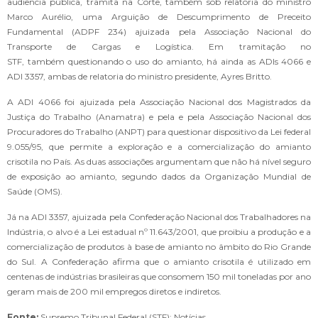
audiência pública, tramita na Corte, também sob relatoria do ministro
Marco Aurélio, uma Arguição de Descumprimento de Preceito
Fundamental (ADPF 234) ajuizada pela Associação Nacional do
Transporte de Cargas e Logística. Em tramitação no
STF, também questionando o uso do amianto, há ainda as ADIs 4066 e
ADI 3357, ambas de relatoria do ministro presidente, Ayres Britto.
A ADI 4066 foi ajuizada pela Associação Nacional dos Magistrados da
Justiça do Trabalho (Anamatra) e pela e pela Associação Nacional dos
Procuradores do Trabalho (ANPT) para questionar dispositivo da Lei federal
9.055/95, que permite a exploração e a comercialização do amianto
crisotila no País. As duas associações argumentam que não há nível seguro
de exposição ao amianto, segundo dados da Organização Mundial de
Saúde (OMS).
Já na ADI 3357, ajuizada pela Confederação Nacional dos Trabalhadores na
Indústria, o alvo é a Lei estadual nº 11.643/2001, que proibiu a produção e a
comercialização de produtos à base de amianto no âmbito do Rio Grande
do Sul. A Confederação afirma que o amianto crisotila é utilizado em
centenas de indústrias brasileiras que consomem 150 mil toneladas por ano
geram mais de 200 mil empregos diretos e indiretos.
Fonte:
Supremo Tribunal Federal (STF): Notícias